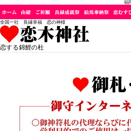
福岡県の恋のく
全国一社 良縁幸福 恋の神様
恋する錦鯉の杜